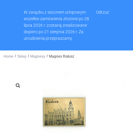
Muzeum Ziemi Wschowskiej, Pl. Zamkowy 2, 67-400 Wschowa
W związku z sezonem urlopowym
Odrzuć
65 540 74 61
wszelkie zamówienia złożone po 28
lipca 2026 r. zostaną zrealizowane
dopiero po 21 sierpnia 2026 r. Za
utrudnienia przepraszamy.
0
/
/
/
Home
Sklep
Magnesy
Magnes Ratusz