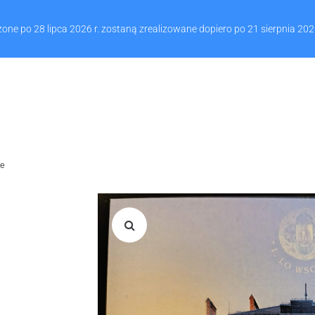
Muzeum Ziemi Wschowskiej, P
 po 28 lipca 2026 r. zostaną zrealizowane dopiero po 21 sierpnia 2026
ie