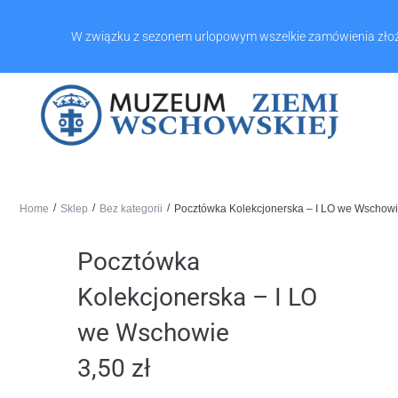
O Nas
Kontakt
Sklep
W związku z sezonem urlopowym wszelkie zamówienia złożone
/
/
/
Home
Sklep
Bez kategorii
Pocztówka Kolekcjonerska – I LO we Wschow
Pocztówka
Kolekcjonerska – I LO
we Wschowie
3,50
zł