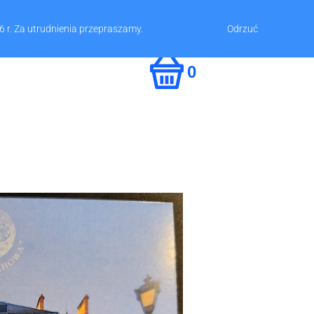
l. Zamkowy 2, 67-400 Wschowa
65 540 74 61
 r. Za utrudnienia przepraszamy.
Odrzuć
0