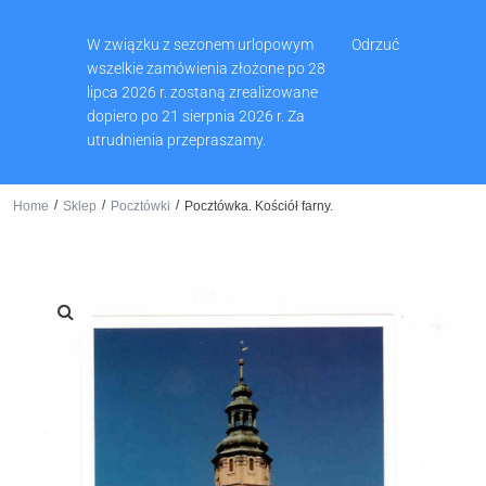
Muzeum Ziemi Wschowskiej, Pl. Zamkowy 2, 67-400 Wschowa
W związku z sezonem urlopowym
Odrzuć
65 540 74 61
wszelkie zamówienia złożone po 28
lipca 2026 r. zostaną zrealizowane
dopiero po 21 sierpnia 2026 r. Za
utrudnienia przepraszamy.
0
/
/
/
Home
Sklep
Pocztówki
Pocztówka. Kościół farny.