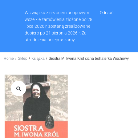
Muzeum Ziemi Wschowskiej, Pl. Zamkowy 2, 67-400 Wschowa
W związku z sezonem urlopowym
Odrzuć
65 540 74 61
wszelkie zamówienia złożone po 28
lipca 2026 r. zostaną zrealizowane
dopiero po 21 sierpnia 2026 r. Za
utrudnienia przepraszamy.
0
/
/
/
Home
Sklep
Książka
Siostra M. Iwona Król cicha bohaterka Wschowy