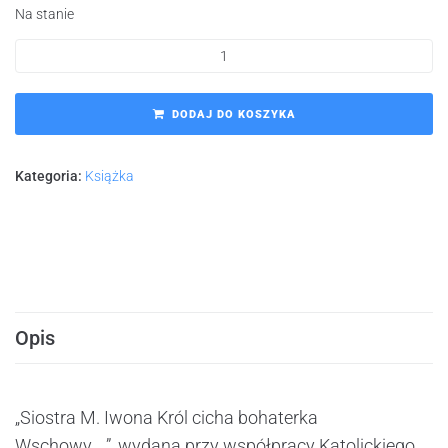
Na stanie
DODAJ DO KOSZYKA
Kategoria:
Książka
Opis
„Siostra M. Iwona Król cicha bohaterka
Wschowy….”
,
wydana przy współpracy Katolickiego