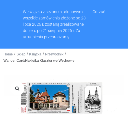
Muzeum Ziemi Wschowskiej, Pl. Zamkowy 2, 67-400 Wschowa
W związku z sezonem urlopowym
Odrzuć
65 540 74 61
wszelkie zamówienia złożone po 28
lipca 2026 r. zostaną zrealizowane
dopiero po 21 sierpnia 2026 r. Za
utrudnienia przepraszamy.
0
/
/
/
/
Home
Sklep
Książka
Przewodnik
Wander Card/Naklejka Klasztor we Wschowie