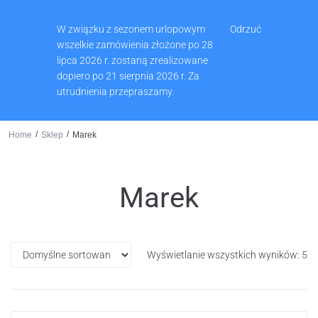
Muzeum Ziemi Wschowskiej, Pl. Zamkowy 2, 67-400 Wschowa
W związku z sezonem urlopowym
Odrzuć
65 540 74 61
wszelkie zamówienia złożone po 28
lipca 2026 r. zostaną zrealizowane
dopiero po 21 sierpnia 2026 r. Za
utrudnienia przepraszamy.
0
/
/
Home
Sklep
Marek
Marek
Wyświetlanie wszystkich wyników: 5