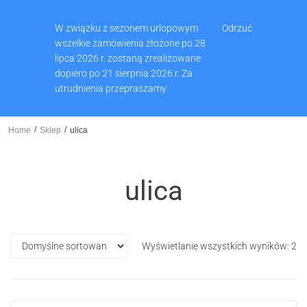
Muzeum Ziemi Wschowskiej, Pl. Zamkowy 2, 67-400 Wschowa
W związku z sezonem urlopowym
Odrzuć
65 540 74 61
wszelkie zamówienia złożone po 28
lipca 2026 r. zostaną zrealizowane
dopiero po 21 sierpnia 2026 r. Za
utrudnienia przepraszamy.
0
/
/
Home
Sklep
ulica
ulica
Wyświetlanie wszystkich wyników: 2