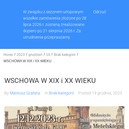
Muzeum Ziemi Wschowskiej, Pl. Zamkowy 2, 67-400 Wschowa
W związku z sezonem urlopowym
Odrzuć
65 540 74 61
wszelkie zamówienia złożone po 28
lipca 2026 r. zostaną zrealizowane
dopiero po 21 sierpnia 2026 r. Za
utrudnienia przepraszamy.
0
/
/
/
/
/
Home
2023
grudzień
19
Brak kategorii
WSCHOWA W XIX i XX WIEKU
WSCHOWA W XIX i XX WIEKU
By
Mateusz Szałata
In
Brak kategorii
Posted
19 grudnia, 2023