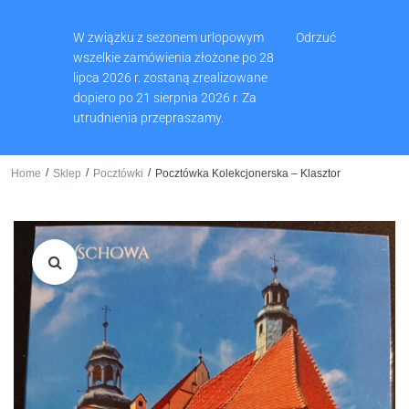
Muzeum Ziemi Wschowskiej, Pl. Zamkowy 2, 67-400 Wschowa
W związku z sezonem urlopowym
Odrzuć
65 540 74 61
wszelkie zamówienia złożone po 28
lipca 2026 r. zostaną zrealizowane
dopiero po 21 sierpnia 2026 r. Za
utrudnienia przepraszamy.
0
/
/
/
Home
Sklep
Pocztówki
Pocztówka Kolekcjonerska – Klasztor