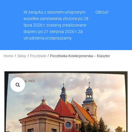
Muzeum Ziemi Wschowskiej, Pl. Zamkowy 2, 67-400 Wschowa
W związku z sezonem urlopowym
Odrzuć
65 540 74 61
wszelkie zamówienia złożone po 28
lipca 2026 r. zostaną zrealizowane
dopiero po 21 sierpnia 2026 r. Za
utrudnienia przepraszamy.
0
/
/
/
Home
Sklep
Pocztówki
Pocztówka Kolekcjonerska – Klasztor