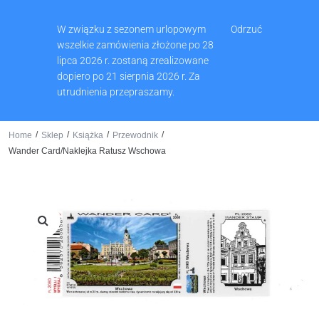
Muzeum Ziemi Wschowskiej, Pl. Zamkowy 2, 67-400 Wschowa
W związku z sezonem urlopowym
Odrzuć
65 540 74 61
wszelkie zamówienia złożone po 28
lipca 2026 r. zostaną zrealizowane
dopiero po 21 sierpnia 2026 r. Za
utrudnienia przepraszamy.
0
/
/
/
/
Home
Sklep
Książka
Przewodnik
Wander Card/Naklejka Ratusz Wschowa